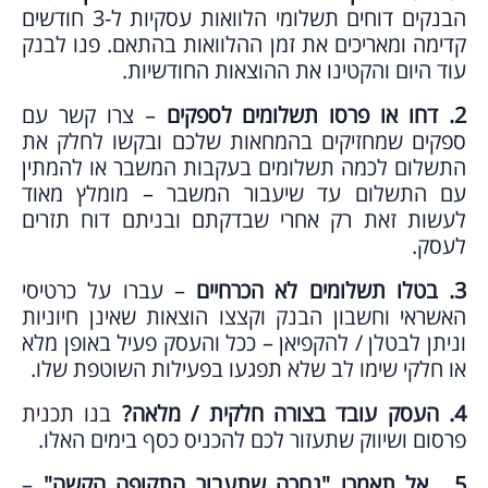
הבנקים דוחים תשלומי הלוואות עסקיות ל-3 חודשים
קדימה ומאריכים את זמן ההלוואות בהתאם. פנו לבנק
עוד היום והקטינו את ההוצאות החודשיות.
2. דחו או פרסו תשלומים לספקים
– צרו קשר עם
ספקים שמחזיקים בהמחאות שלכם ובקשו לחלק את
התשלום לכמה תשלומים בעקבות המשבר או להמתין
עם התשלום עד שיעבור המשבר – מומלץ מאוד
לעשות זאת רק אחרי שבדקתם ובניתם דוח תזרים
לעסק.
3. בטלו תשלומים לא הכרחיים
– עברו על כרטיסי
האשראי וחשבון הבנק וקצצו הוצאות שאינן חיוניות
וניתן לבטלן / להקפיאן – ככל והעסק פעיל באופן מלא
או חלקי שימו לב שלא תפגעו בפעילות השוטפת שלו.
4. העסק עובד בצורה חלקית / מלאה?
בנו תכנית
פרסום ושיווק שתעזור לכם להכניס כסף בימים האלו.
5 . אל תאמרו "נחכה שתעבור התקופה הקשה"
–